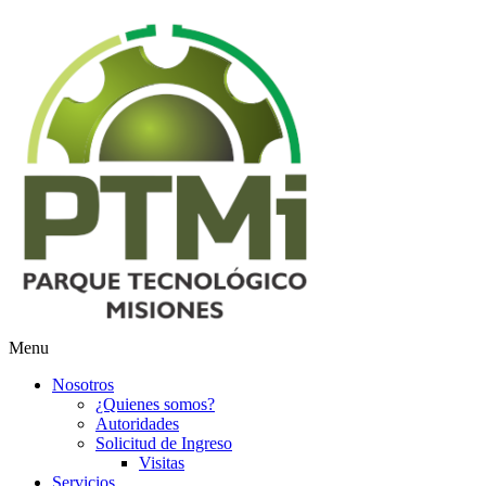
Menu
Nosotros
¿Quienes somos?
Autoridades
Solicitud de Ingreso
Visitas
Servicios